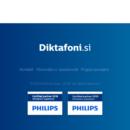
Kontakt
Obvestilo o zasebnosti
Pogoji uporabe
© ELTUS PLUS d.o.o., 2020. All rights reserved.